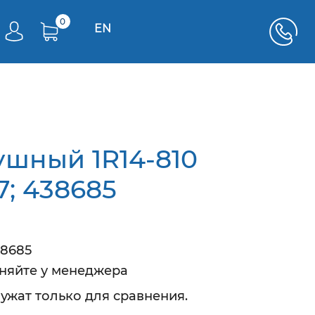
0
EN
ушный 1R14-810
; 438685
38685
чняйте у менеджера
ужат только для сравнения.