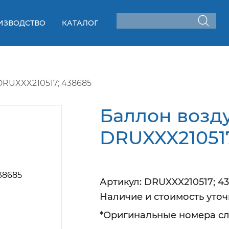
ИЗВОДСТВО
КАТАЛОГ
DRUXXX210517; 438685
Баллон возд
DRUXXX210517
Артикул:
DRUXXX210517; 4
Наличие
и стоимость уто
*Оригинальные номера сл