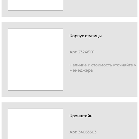
Корпус ступицы
Арт.
23246101
Наличие и стоимость уточняйте у
менеджера
Кронштейн
Арт.
34063503