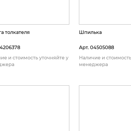
а толкателя
Шпилька
4206378
Арт.
04505088
ие и стоимость уточняйте у
Наличие и стоимость
джера
менеджера