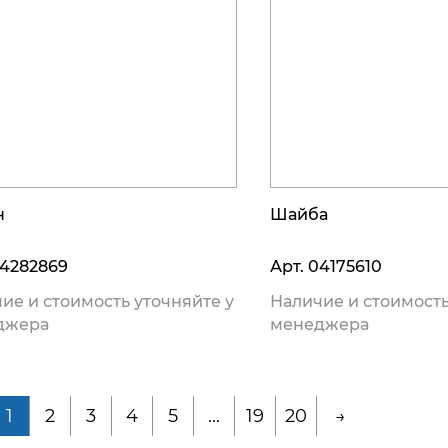
н
Шайба
4282869
Арт.
04175610
ие и стоимость уточняйте у
Наличие и стоимость
джера
менеджера
1
2
3
4
5
...
19
20
→