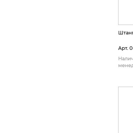
Штанг
Арт.
0
Налич
мене