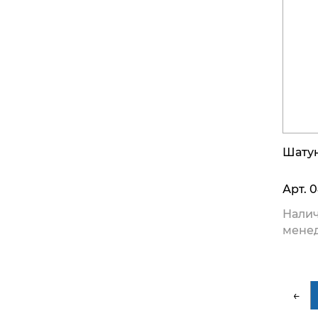
Шату
Арт.
0
Налич
мене
←