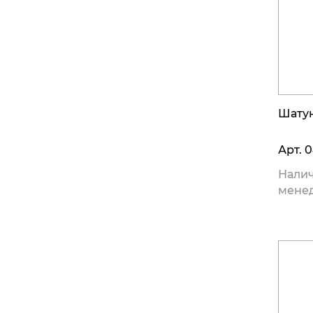
Шату
Арт.
0
Налич
мене