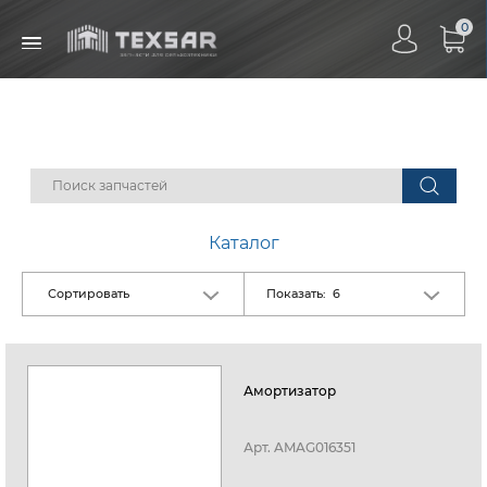
0
Каталог
Показать:
Сортировать
6
Амортизатор
Арт.
AMAG016351