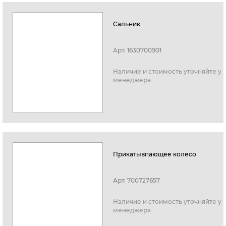
Сальник
Арт.
1630700901
Наличие и стоимость уточняйте у
менеджера
Прикатывпающее колесо
Арт.
700727657
Наличие и стоимость уточняйте у
менеджера