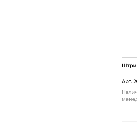
Штри
Арт.
2
Налич
мене