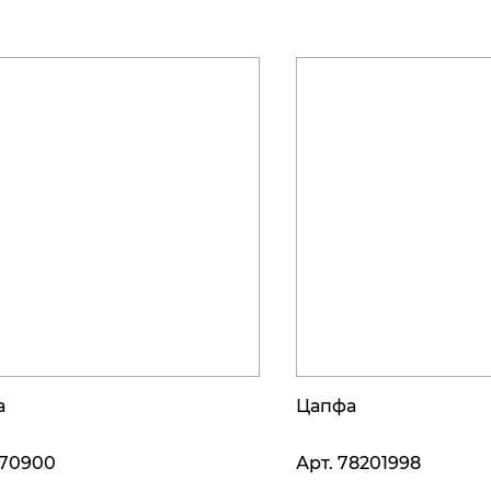
а
Цапфа
70900
Арт.
78201998