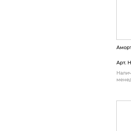
Амор
Арт.
H
Налич
мене