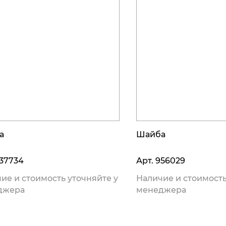
а
Шайба
37734
Арт.
956029
ие и стоимость уточняйте у
Наличие и стоимость
джера
менеджера