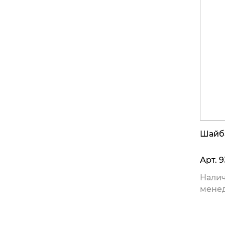
Шайб
Арт.
9
Налич
мене