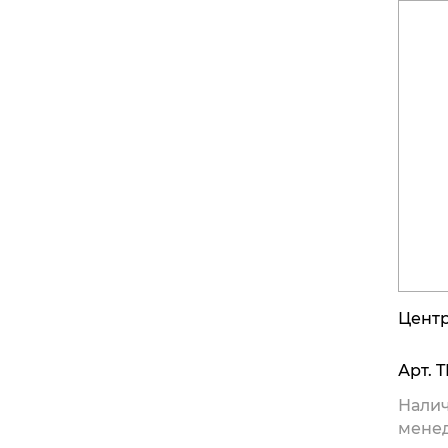
Центр
Арт.
T
Налич
мене