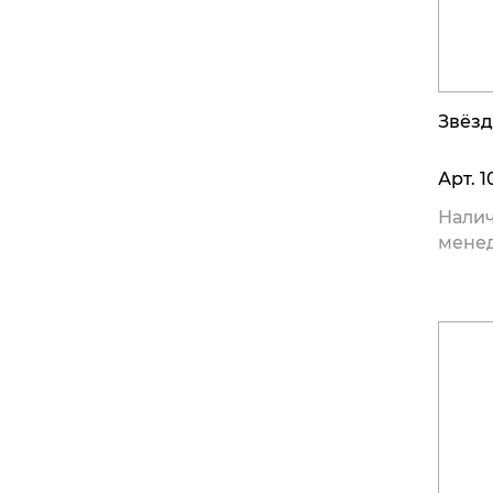
Звёзд
Арт.
1
Налич
мене