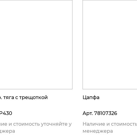
. тяга с трещоткой
Цапфа
P430
Арт.
78107326
ие и стоимость уточняйте у
Наличие и стоимость
джера
менеджера