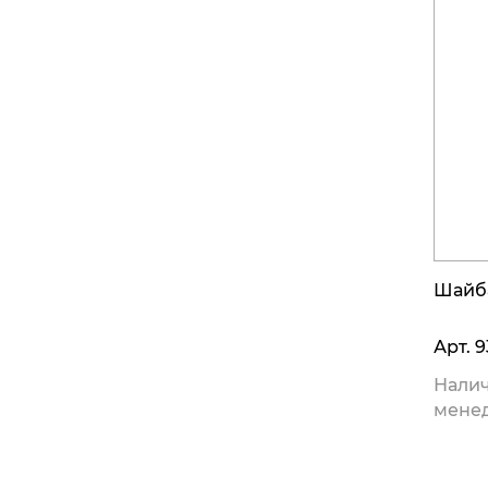
Шайб
Арт.
9
Налич
мене