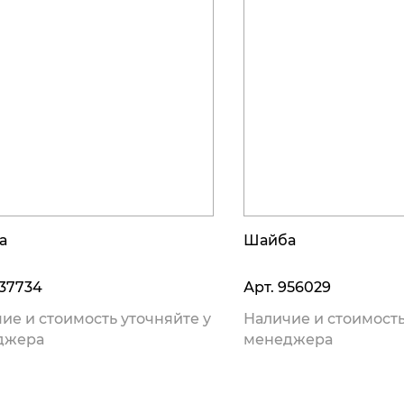
а
Шайба
37734
Арт.
956029
ие и стоимость уточняйте у
Наличие и стоимость
джера
менеджера