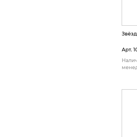
Звёзд
Арт.
1
Налич
мене