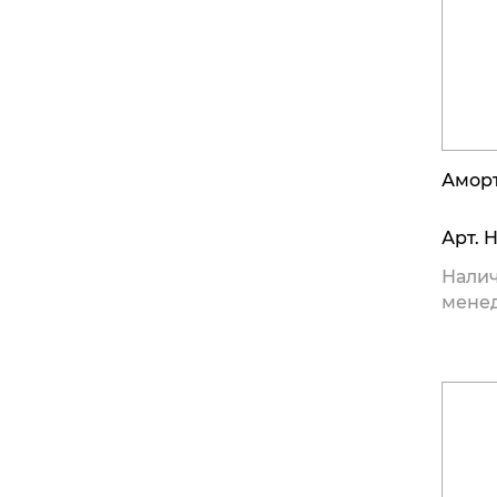
Амор
Арт.
H
Налич
мене