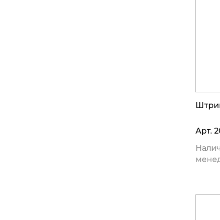
Штри
Арт.
2
Налич
мене